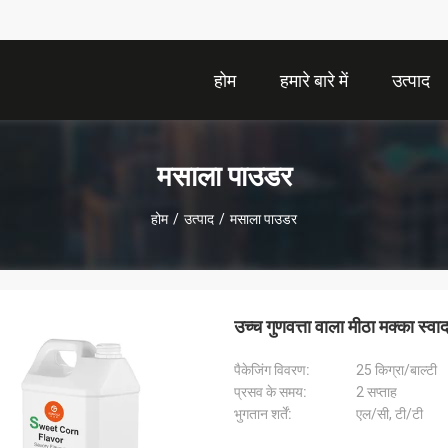
होम
हमारे बारे में
उत्पाद
मसाला पाउडर
होम
/
उत्पाद
/
मसाला पाउडर
उच्च गुणवत्ता वाला मीठा मक्का स
पैकेजिंग विवरण:
25 किग्रा/बाल्टी
प्रसव के समय:
2 सप्ताह
भुगतान शर्तें:
एल/सी, टी/टी