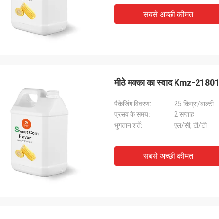
सबसे अच्छी कीमत
मीठे मक्का का स्वाद Kmz-2180106
पैकेजिंग विवरण:
25 किग्रा/बाल्टी
प्रसव के समय:
2 सप्ताह
भुगतान शर्तें:
एल/सी, टी/टी
सबसे अच्छी कीमत