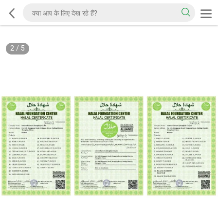
2
/
5