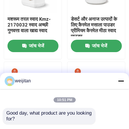
हमारे बारे में
मशरूम तरल स्वाद Kmz-
डेसर्ट और अनाज उत्पादों के
2170032 स्वाद अच्छी
लिए कैरमेल मसाला पाउडर
गुणवत्ता वाला खाद्य स्वाद
प्रीमियम कैरमेल मीठा स्वाद
कारखाना भ्रमण
पाउडर
जांच भेजें
जांच भेजें
गुणवत्ता नियंत्रण
संपर्क करें
weijitan
एक उद्धरण का अनुरोध करें
10:51 PM
स्वादिष्ट स्वाद
Good day, what product are you looking 
for?
जलती हुई गर्म स्वाद मसाला
आग से जलती हुई गर्म
गर्मी-स्थिर खाद्य ग्रेड मसाला
मसालेदार मसालेदार पाउडर
पेय स्वाद