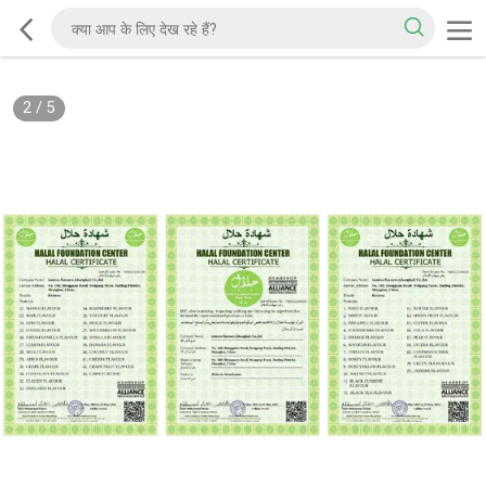
2
/
5