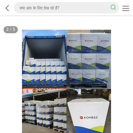
2
/
5