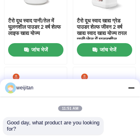
हमारे बारे में
टैरो दूध स्वाद पानी/तेल में
टैरो दूध स्वाद खाद्य ग्रेड
घुलनशील पाउडर 2 वर्ष शेल्फ
पाउडर शेल्फ जीवन 2 वर्ष
लाइफ खाद्य योज्य
खाद्य स्वाद खाद्य योज्य तरल
कारखाना भ्रमण
पानी/तेल में घुलनशील
जांच भेजें
जांच भेजें
गुणवत्ता नियंत्रण
संपर्क करें
weijitan
एक उद्धरण का अनुरोध करें
11:51 AM
स्वादिष्ट स्वाद
Good day, what product are you looking 
for?
चीनी चेस्टन-स्वादित स्वाद
टैरो दूध स्वाद पानी / तेल में
पानी / तेल-घुलनशील पाउडर
घुलनशील पाउडर 2 वर्ष शेल्फ
पेय स्वाद